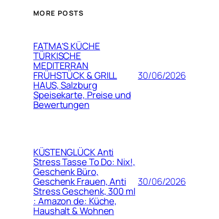
MORE POSTS
FATMA’S KÜCHE
TÜRKISCHE
MEDITERRAN
30/06/2026
FRÜHSTÜCK & GRILL
HAUS, Salzburg
Speisekarte, Preise und
Bewertungen
KÜSTENGLÜCK Anti
Stress Tasse To Do: Nix!,
Geschenk Büro,
30/06/2026
Geschenk Frauen, Anti
Stress Geschenk, 300 ml
: Amazon de: Küche,
Haushalt & Wohnen