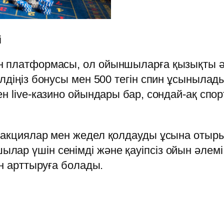
і
 платформасы, ол ойыншыларға қызықты әрі
елдіңіз бонусы мен 500 тегін спин ұсыныла
н live-казино ойындары бар, сондай-ақ спор
 акциялар мен жедел қолдауды ұсына отыры
лар үшін сенімді және қауіпсіз ойын әлемі
ін арттыруға болады.