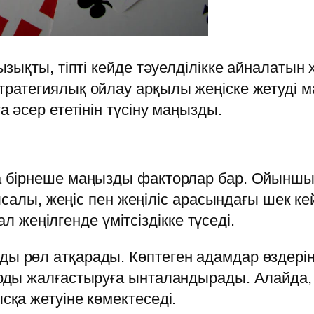
зықты, тіпті кейде тәуелділікке айналатын
атегиялық ойлау арқылы жеңіске жетуді ма
 әсер ететінін түсіну маңызды.
 бірнеше маңызды факторлар бар. Ойыншы
Мысалы, жеңіс пен жеңіліс арасындағы шек 
ал жеңілгенде үмітсіздікке түседі.
рөл атқарады. Көптеген адамдар өздеріні
ды жалғастыруға ынталандырады. Алайда, 
қа жетуіне көмектеседі.