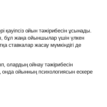
 қауіпсіз ойын тәжірибесін ұсынады.
ды, бұл жаңа ойыншылар үшін үлкен
тқа ставкалар жасау мүмкіндігі де
п, олардың ойнау тәжірибесін
, онда ойынның психологиясын ескере