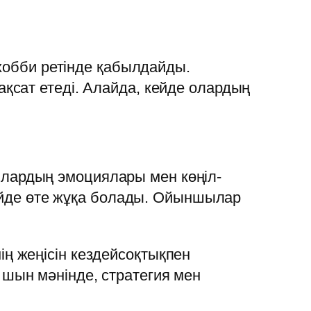
 хобби ретінде қабылдайды.
қсат етеді. Алайда, кейде олардың
лардың эмоциялары мен көңіл-
кейде өте жұқа болады. Ойыншылар
ң жеңісін кездейсоқтықпен
шын мәнінде, стратегия мен