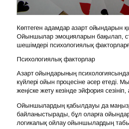
Көптеген адамдар азарт ойындарын қы
Ойыншылар эмоцияларын бақылап, стр
шешімдері психологиялық факторларға
Психологиялық факторлар
Азарт ойындарының психологиясында
күйлері ойын процесіне әсер етеді. 
жеңіске жету кезінде эйфория сезініп, 
Ойыншылардың қабылдауы да маңызды 
байланыстырады, бұл оларға ойындар
логикалық ойлау ойыншылардың табыс