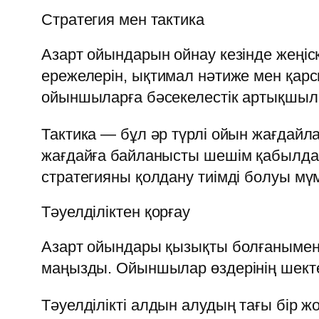
Стратегия мен тактика
Азарт ойындарын ойнау кезінде жеңі
ережелерін, ықтимал нәтиже мен қарс
ойыншыларға бәсекелестік артықшылы
Тактика — бұл әр түрлі ойын жағдайл
жағдайға байланысты шешім қабылдай
стратегияны қолдану тиімді болуы мүм
Тәуелділіктен қорғау
Азарт ойындары қызықты болғанымен, 
маңызды. Ойыншылар өздерінің шектер
Тәуелділікті алдын алудың тағы бір