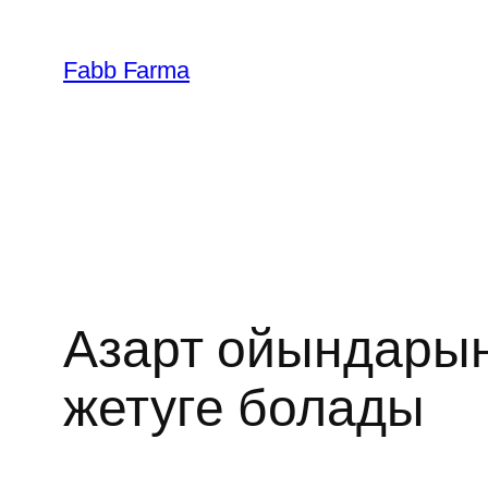
İçeriğe
geç
Fabb Farma
Азарт ойындарын
жетуге болады