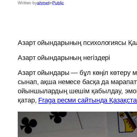
Written by
ahmet
in
Public
Азарт ойындарының психологиясы Қал
Азарт ойындарының негіздері
Азарт ойындары — бұл көңіл көтеру м
сынап, ақша немесе басқа да марапат
ойыншылардың шешім қабылдау, эмоци
қатар,
Fraga ресми сайтында Қазақст