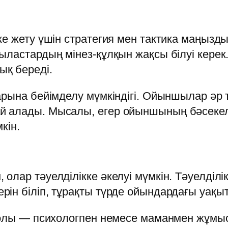
ске жету үшін стратегия мен тактика маңы
ыластардың мінез-құлқын жақсы білуі керек
қ береді.
арына бейімделу мүмкіндігі. Ойыншылар әр т
 алады. Мысалы, егер ойыншының бәсекелес
кін.
олар тәуелділікке әкелуі мүмкін. Тәуелділ
ін біліп, тұрақты түрде ойындардағы уақы
 жолы — психологпен немесе маманмен жұм