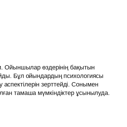
ем. Ойыншылар өздерінің бақытын
айды. Бұл ойындардың психологиясы
 аспектілерін зерттейді. Сонымен
лған тамаша мүмкіндіктер ұсынылуда.