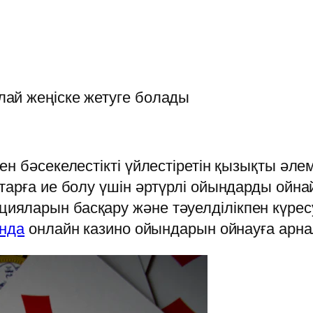
ай жеңіске жетуге болады
ен бәсекелестікті үйлестіретін қызықты әл
тарға ие болу үшін әртүрлі ойындарды ойн
яларын басқару және тәуелділікпен күресу
анда
онлайн казино ойындарын ойнауға арна