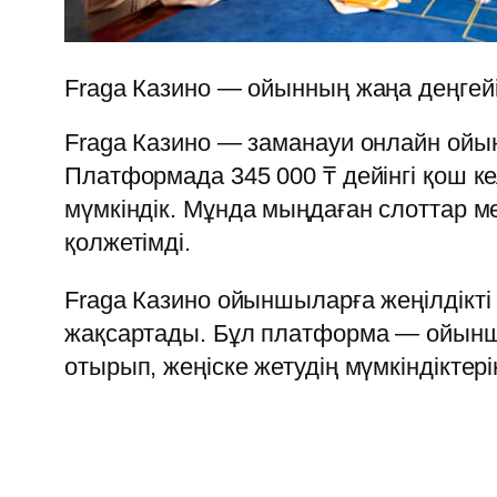
Fraga Казино — ойынның жаңа деңгей
Fraga Казино — заманауи онлайн ойын
Платформада 345 000 ₸ дейінгі қош к
мүмкіндік. Мұнда мыңдаған слоттар ме
қолжетімді.
Fraga Казино ойыншыларға жеңілдікті
жақсартады. Бұл платформа — ойыншы
отырып, жеңіске жетудің мүмкіндіктер