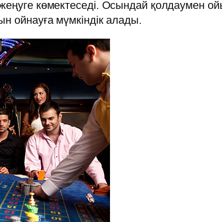
 жеңуге көмектеседі. Осындай қолдаумен о
ын ойнауға мүмкіндік алады.