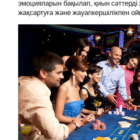
эмоцияларын бақылап, қиын сәттерді
жақсартуға және жауапкершілікпен ой