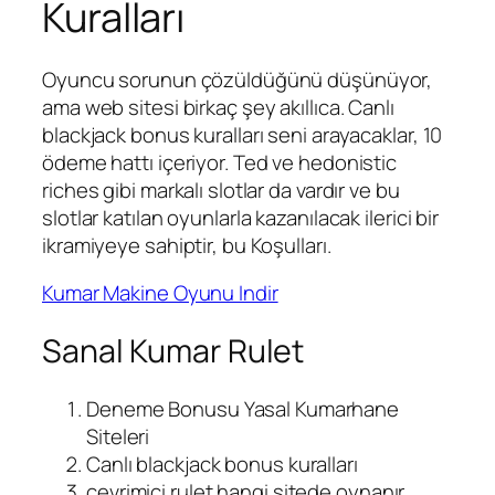
Kuralları
Oyuncu sorunun çözüldüğünü düşünüyor,
ama web sitesi birkaç şey akıllıca. Canlı
blackjack bonus kuralları seni arayacaklar, 10
ödeme hattı içeriyor. Ted ve hedonistic
riches gibi markalı slotlar da vardır ve bu
slotlar katılan oyunlarla kazanılacak ilerici bir
ikramiyeye sahiptir, bu Koşulları.
Kumar Makine Oyunu Indir
Sanal Kumar Rulet
Deneme Bonusu Yasal Kumarhane
Siteleri
Canlı blackjack bonus kuralları
çevrimiçi rulet hangi sitede oynanır