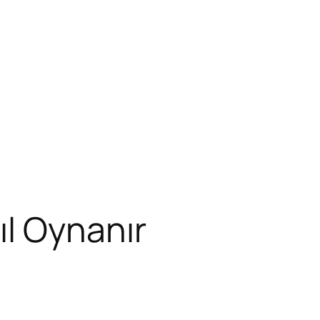
l Oynanır