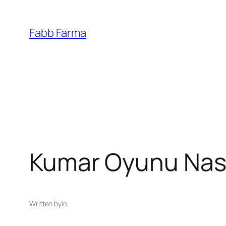
İçeriğe
geç
Fabb Farma
Kumar Oyunu Nası
Written by
in