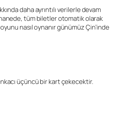
kkında daha ayrıntılı verilerle devam
rhanede, tüm biletler otomatik olarak
ar oyunu nasıl oynanır günümüz Çin’inde
ankacı üçüncü bir kart çekecektir.