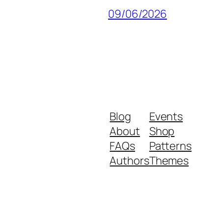
09/06/2026
Blog
Events
About
Shop
FAQs
Patterns
Authors
Themes