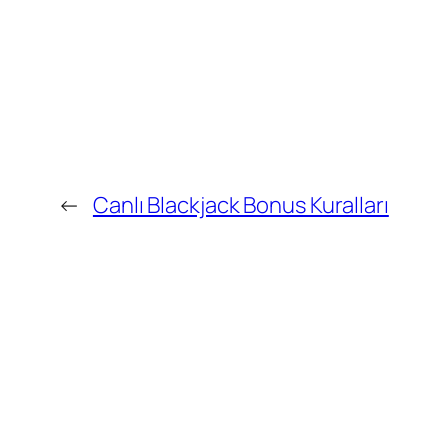
←
Canlı Blackjack Bonus Kuralları