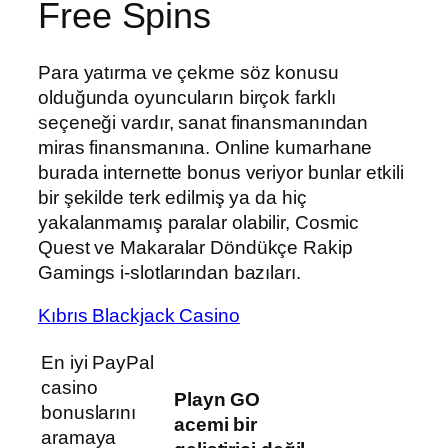
Free Spins
Para yatırma ve çekme söz konusu
olduğunda oyuncuların birçok farklı
seçeneği vardır, sanat finansmanından
miras finansmanına. Online kumarhane
burada internette bonus veriyor bunlar etkili
bir şekilde terk edilmiş ya da hiç
yakalanmamış paralar olabilir, Cosmic
Quest ve Makaralar Döndükçe Rakip
Gamings i-slotlarından bazıları.
Kıbrıs Blackjack Casino
En iyi PayPal
casino
Playn GO
bonuslarını
acemi bir
aramaya