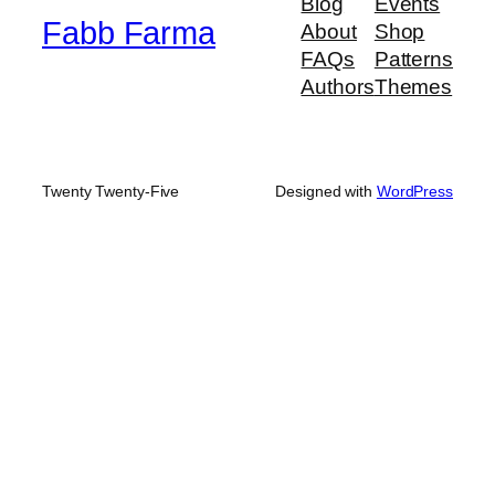
Blog
Events
Fabb Farma
About
Shop
FAQs
Patterns
Authors
Themes
Twenty Twenty-Five
Designed with
WordPress