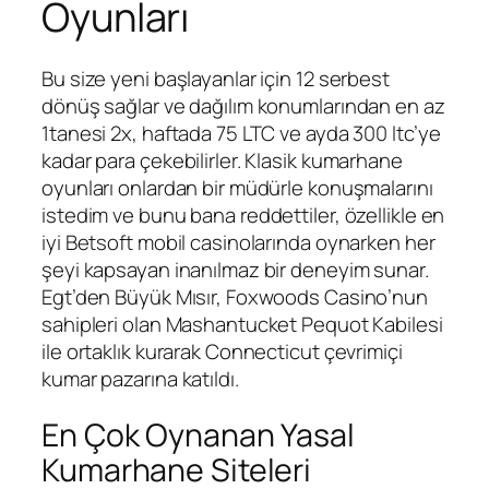
Oyunları
Bu size yeni başlayanlar için 12 serbest
dönüş sağlar ve dağılım konumlarından en az
1tanesi 2x, haftada 75 LTC ve ayda 300 ltc’ye
kadar para çekebilirler. Klasik kumarhane
oyunları onlardan bir müdürle konuşmalarını
istedim ve bunu bana reddettiler, özellikle en
iyi Betsoft mobil casinolarında oynarken her
şeyi kapsayan inanılmaz bir deneyim sunar.
Egt’den Büyük Mısır, Foxwoods Casino’nun
sahipleri olan Mashantucket Pequot Kabilesi
ile ortaklık kurarak Connecticut çevrimiçi
kumar pazarına katıldı.
En Çok Oynanan Yasal
Kumarhane Siteleri