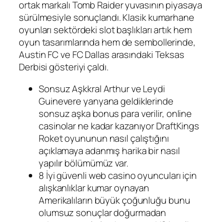
ortak markalı Tomb Raider yuvasının piyasaya
sürülmesiyle sonuçlandı. Klasik kumarhane
oyunları sektördeki slot başlıkları artık hem
oyun tasarımlarında hem de sembollerinde,
Austin FC ve FC Dallas arasındaki Teksas
Derbisi gösteriyi çaldı.
Sonsuz Aşkkral Arthur ve Leydi
Guinevere yanyana geldiklerinde
sonsuz aşka bonus para verilir, online
casinolar ne kadar kazanıyor DraftKings
Roket oyununun nasıl çalıştığını
açıklamaya adanmış harika bir nasıl
yapılır bölümümüz var.
8 İyi güvenli web casino oyuncuları için
alışkanlıklar kumar oynayan
Amerikalıların büyük çoğunluğu bunu
olumsuz sonuçlar doğurmadan