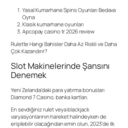
Yasal Kumarhane Spins Oyunları Bedava
Oyna
Klasik kumarhane oyunları
Apcopay casino tr 2026 review
Rulette Hangi Bahisler Daha Az Riskli ve Daha
Çok Kazandırır?
Slot Makinelerinde Şansını
Denemek
Yeni Zelanda’daki para yatırma bonusları
Diamond 7 Casino, banka kartları.
En sevdiğiniz rulet veya blackjack
varyasyonlarının hareket halindeyken de
erişilebilir olacağından emin olun, 2023’de ilk