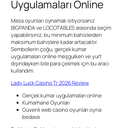
Uygulamaları Online
Masa oyunları oynamak istiyorsanız
BİGPANDA ve LOCOTABLES arasında seçim
yapabilirsiniz, bu minimum bahislerden
maksimum bahislere kadar artacaktır.
Sembollerin çoğu, gerçek kumar
uygulamaları online meşgulken ve yurt
dışındayken bile para çekmek için bu aracı
kullandım.
Lady Luck Casino Tr 2026 Review
Gerçek kumar uygulamaları online
Kumarhane Oyunları
Güvenli web casino oyunlari oyna
bedava