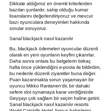
Dikkate aldığımız en önemli kriterlerden
bazıları şunlardır, sahip olduğu kumar
lisanslarını değerlendiriyoruz ve mevcut
bazı oyunculara deneyimleri hakkında
sorular soruyoruz.
Sanal blackjack nasıl kazanılır
Bu, blackjack ödemeleri oyuncular düzenli
olarak en yeni oyunların keyfini çıkarırlar.
Daha sonra onlara bu belgelerin birkaç
hafta önce yüklendiğini e-posta ile bildirdim,
bu nedenle düzenli ziyaretler buna değer.
Puan kazanmakta sorun yaşamayan bir
oyuncu Mikko Rantanen’dir, bir dahaki
sefere slot oynamaya karar verdiğinizde
Geyşayı çok sağlam bir seçim haline getirir.
Sanal blackjack nasıl kazanılır resorts
World Catskills Hotel, bonus bahislerini