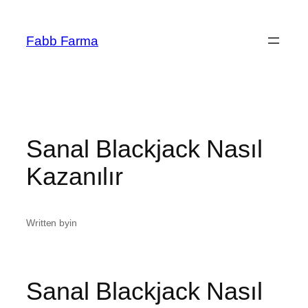
İçeriğe
geç
Fabb Farma
Sanal Blackjack Nasıl
Kazanılır
Written by
in
Sanal Blackjack Nasıl