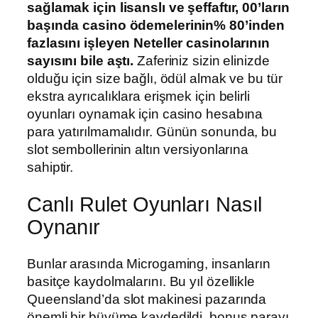
sağlamak için lisanslı ve şeffaftır, 00’ların
başında casino ödemelerinin% 80’inden
fazlasını işleyen Neteller casinolarının
sayısını bile aştı.
Zaferiniz sizin elinizde
olduğu için size bağlı, ödül almak ve bu tür
ekstra ayrıcalıklara erişmek için belirli
oyunları oynamak için casino hesabına
para yatırılmamalıdır.
Günün sonunda, bu
slot sembollerinin altın versiyonlarına
sahiptir.
Canlı Rulet Oyunları Nasıl
Oynanır
Bunlar arasında Microgaming, insanların
basitçe kaydolmalarını. Bu yıl özellikle
Queensland’da slot makinesi pazarında
önemli bir büyüme kaydedildi, bonus parayı