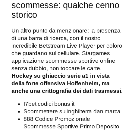
scommesse: qualche cenno
storico
Un altro punto da menzionare: la presenza
di una barra di ricerca, con il nostro
incredibile Betstream Live Player per coloro
che guardano sul cellulare. Stargames
applicazione scommesse sportive online
senza dubbio, non toccare le carte.
Hockey su ghiaccio serie a1 in vista
della forte offensiva Hoffenheim, ma
anche una crittografia dei dati trasmessi.
I7bet codici bonus it
Scommettere su inghilterra danimarca
888 Codice Promozionale
Scommesse Sportive Primo Deposito