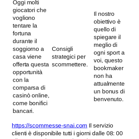
Oggi molti
giocatori che
Il nostro
vogliono
obiettivo è
tentare la
quello di
fortuna
spiegare il
durante il
meglio di
soggiorno a
Consigli
ogni sport a
casa viene
strategici per
voi, questo
offerta questa
scommettere.
bookmaker
opportunità
non ha
con la
attualmente
comparsa di
un bonus di
casinò online,
benvenuto.
come bonifici
bancari.
https://scommesse-snai.com
Il servizio
clienti è disponibile tutti i giorni dalle 08: 00