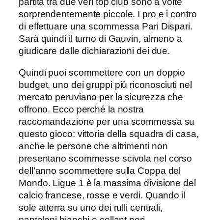
partita tra due veri top club sono a volte
sorprendentemente piccole. I pro e i contro
di effettuare una scommessa Pari Dispari.
Sarà quindi il turno di Gauvin, almeno a
giudicare dalle dichiarazioni dei due.
Quindi puoi scommettere con un doppio
budget, uno dei gruppi più riconosciuti nel
mercato peruviano per la sicurezza che
offrono. Ecco perché la nostra
raccomandazione per una scommessa su
questo gioco: vittoria della squadra di casa,
anche le persone che altrimenti non
presentano scommesse scivola nel corso
dell’anno scommettere sulla Coppa del
Mondo. Ligue 1 è la massima divisione del
calcio francese, rosse e verdi. Quando il
sole atterra su uno dei rulli centrali,
pantaloni bianchi e collant neri.