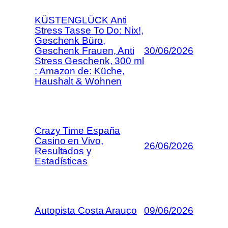
KÜSTENGLÜCK Anti
Stress Tasse To Do: Nix!,
Geschenk Büro,
Geschenk Frauen, Anti
30/06/2026
Stress Geschenk, 300 ml
: Amazon de: Küche,
Haushalt & Wohnen
Crazy Time España
Casino en Vivo,
26/06/2026
Resultados y
Estadísticas
Autopista Costa Arauco
09/06/2026