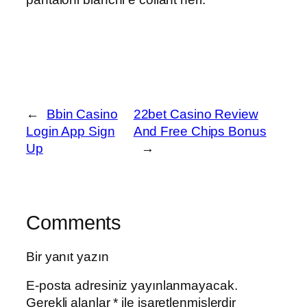
←
Bbin Casino
22bet Casino Review
Login App Sign
And Free Chips Bonus
Up
→
Comments
Bir yanıt yazın
E-posta adresiniz yayınlanmayacak.
Gerekli alanlar
*
ile işaretlenmişlerdir