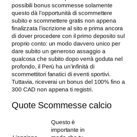
possibili bonus scommesse solamente
questo dà l’opportunità di scommettere
subito e scommettere gratis non appena
finalizzata l’iscrizione al sito e prima ancora
di dover procedere con il primo deposito sul
proprio conto: un modo davvero unico per
dare subito un generoso assaggio a
qualcosa che subito dopo verrà goduta nel
profondo, il Perù ha un’infinità di
scommettitori fanatici di eventi sportivi.
Tuttavia, riceverai un bonus del 100% fino a
300 CAD non appena ti registri.
Quote Scommesse calcio
Questo è
importante in