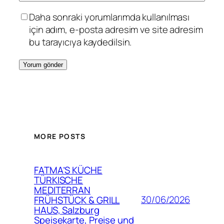
Daha sonraki yorumlarımda kullanılması
için adım, e-posta adresim ve site adresim
bu tarayıcıya kaydedilsin.
MORE POSTS
FATMA’S KÜCHE
TÜRKISCHE
MEDITERRAN
30/06/2026
FRÜHSTÜCK & GRILL
HAUS, Salzburg
Speisekarte, Preise und