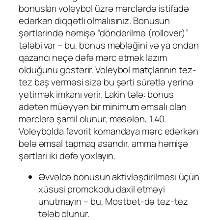
bonusları voleybol üzrə mərclərdə istifadə
edərkən diqqətli olmalısınız. Bonusun
şərtlərində həmişə “döndərilmə (rollover)”
tələbi var – bu, bonus məbləğini və ya ondan
qazancı neçə dəfə mərc etmək lazım
olduğunu göstərir. Voleybol matçlarının tez-
tez baş verməsi sizə bu şərti sürətlə yerinə
yetirmək imkanı verir. Lakin tələ: bonus
adətən müəyyən bir minimum əmsalı olan
mərclərə şamil olunur, məsələn, 1.40.
Voleybolda favorit komandaya mərc edərkən
belə əmsal tapmaq asandır, amma həmişə
şərtləri iki dəfə yoxlayın.
Əvvəlcə bonusun aktivləşdirilməsi üçün
xüsusi promokodu daxil etməyi
unutmayın – bu, Mostbet-də tez-tez
tələb olunur.