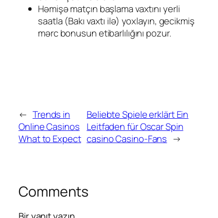
Həmişə matçın başlama vaxtını yerli
saatla (Bakı vaxtı ilə) yoxlayın, gecikmiş
mərc bonusun etibarlılığını pozur.
←
Trends in
Beliebte Spiele erklärt Ein
Online Casinos
Leitfaden für Oscar Spin
What to Expect
casino Casino-Fans
→
Comments
Bir yanıt yazın