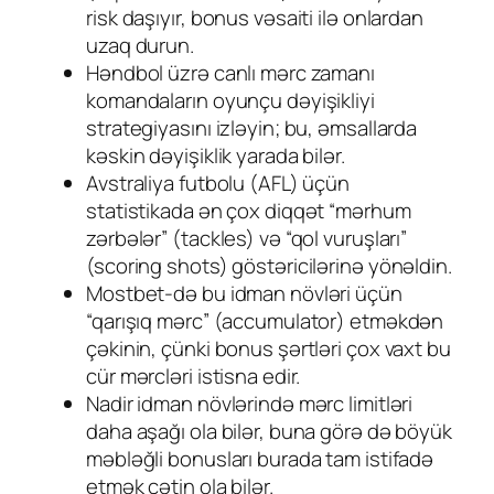
risk daşıyır, bonus vəsaiti ilə onlardan
uzaq durun.
Həndbol üzrə canlı mərc zamanı
komandaların oyunçu dəyişikliyi
strategiyasını izləyin; bu, əmsallarda
kəskin dəyişiklik yarada bilər.
Avstraliya futbolu (AFL) üçün
statistikada ən çox diqqət “mərhum
zərbələr” (tackles) və “qol vuruşları”
(scoring shots) göstəricilərinə yönəldin.
Mostbet-də bu idman növləri üçün
“qarışıq mərc” (accumulator) etməkdən
çəkinin, çünki bonus şərtləri çox vaxt bu
cür mərcləri istisna edir.
Nadir idman növlərində mərc limitləri
daha aşağı ola bilər, buna görə də böyük
məbləğli bonusları burada tam istifadə
etmək çətin ola bilər.