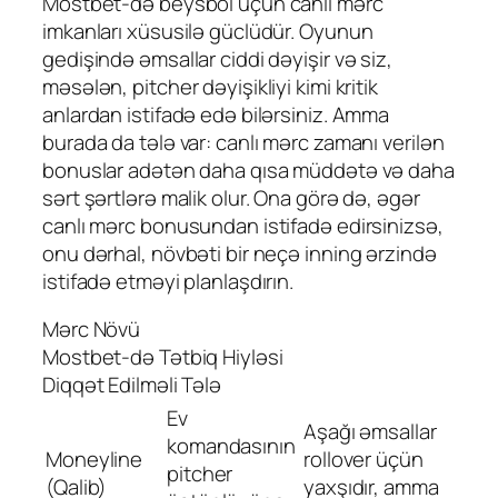
Mostbet-də beysbol üçün canlı mərc
imkanları xüsusilə güclüdür. Oyunun
gedişində əmsallar ciddi dəyişir və siz,
məsələn, pitcher dəyişikliyi kimi kritik
anlardan istifadə edə bilərsiniz. Amma
burada da tələ var: canlı mərc zamanı verilən
bonuslar adətən daha qısa müddətə və daha
sərt şərtlərə malik olur. Ona görə də, əgər
canlı mərc bonusundan istifadə edirsinizsə,
onu dərhal, növbəti bir neçə inning ərzində
istifadə etməyi planlaşdırın.
Mərc Növü
Mostbet-də Tətbiq Hiyləsi
Diqqət Edilməli Tələ
Ev
Aşağı əmsallar
komandasının
Moneyline
rollover üçün
pitcher
(Qalib)
yaxşıdır, amma