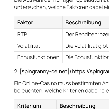
untersuchen, welche Faktoren dabei ein
Faktor
Beschreibung
RTP
Der Renditeprozen
Volatilität
Die Volatilität gi
Bonusfunktionen
Die Bonusfunktion
2. [spingranny-de.net](https://spingr
Ein Online-Casino muss bestimmten Anfo
beleuchten, welche Kriterien dabei rele
Kriterium
Beschreibung