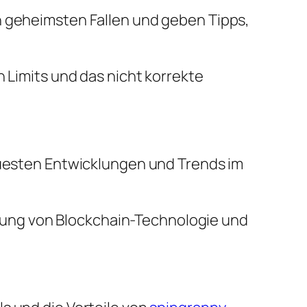
n geheimsten Fallen und geben Tipps,
n Limits und das nicht korrekte
neuesten Entwicklungen und Trends im
ung von Blockchain-Technologie und