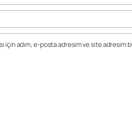
 için adım, e-posta adresim ve site adresim bu