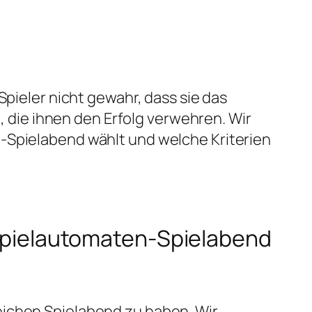
Spieler nicht gewahr, dass sie das
n, die ihnen den Erfolg verwehren. Wir
n-Spielabend wählt und welche Kriterien
n Spielautomaten-Spielabend
eichen Spielabend zu haben. Wir