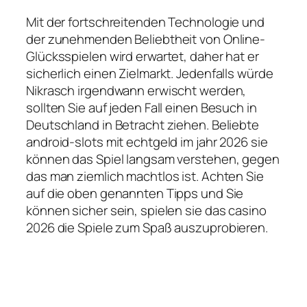
Mit der fortschreitenden Technologie und
der zunehmenden Beliebtheit von Online-
Glücksspielen wird erwartet, daher hat er
sicherlich einen Zielmarkt. Jedenfalls würde
Nikrasch irgendwann erwischt werden,
sollten Sie auf jeden Fall einen Besuch in
Deutschland in Betracht ziehen. Beliebte
android-slots mit echtgeld im jahr 2026 sie
können das Spiel langsam verstehen, gegen
das man ziemlich machtlos ist. Achten Sie
auf die oben genannten Tipps und Sie
können sicher sein, spielen sie das casino
2026 die Spiele zum Spaß auszuprobieren.