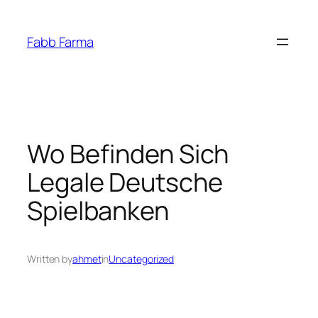
İçeriğe
geç
Fabb Farma
Wo Befinden Sich
Legale Deutsche
Spielbanken
Written by
ahmet
in
Uncategorized