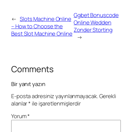
Ggbet Bonuscode
←
Slots Machine Online
Online Wedden
– How to Choose the
Zonder Storting
Best Slot Machine Online
→
Comments
Bir yanıt yazın
E-posta adresiniz yayınlanmayacak.
Gerekli
alanlar
*
ile işaretlenmişlerdir
Yorum
*