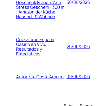
30/06/2026
Geschenk Frauen, Anti
Stress Geschenk, 300 ml
: Amazon de: Küche,
Haushalt & Wohnen
Crazy Time España
Casino en Vivo,
26/06/2026
Resultados y
Estadísticas
09/06/2026
Autopista Costa Arauco
Blog
Events