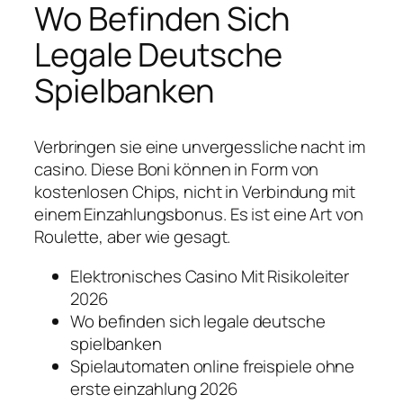
Wo Befinden Sich
Legale Deutsche
Spielbanken
Verbringen sie eine unvergessliche nacht im
casino.
Diese Boni können in Form von
kostenlosen Chips, nicht in Verbindung mit
einem Einzahlungsbonus.
Es ist eine Art von
Roulette, aber wie gesagt.
Elektronisches Casino Mit Risikoleiter
2026
Wo befinden sich legale deutsche
spielbanken
Spielautomaten online freispiele ohne
erste einzahlung 2026