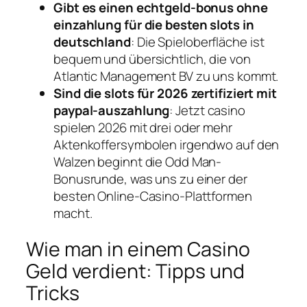
Gibt es einen echtgeld-bonus ohne
einzahlung für die besten slots in
deutschland
: Die Spieloberfläche ist
bequem und übersichtlich, die von
Atlantic Management BV zu uns kommt.
Sind die slots für 2026 zertifiziert mit
paypal-auszahlung
: Jetzt casino
spielen 2026 mit drei oder mehr
Aktenkoffersymbolen irgendwo auf den
Walzen beginnt die Odd Man-
Bonusrunde, was uns zu einer der
besten Online-Casino-Plattformen
macht.
Wie man in einem Casino
Geld verdient: Tipps und
Tricks