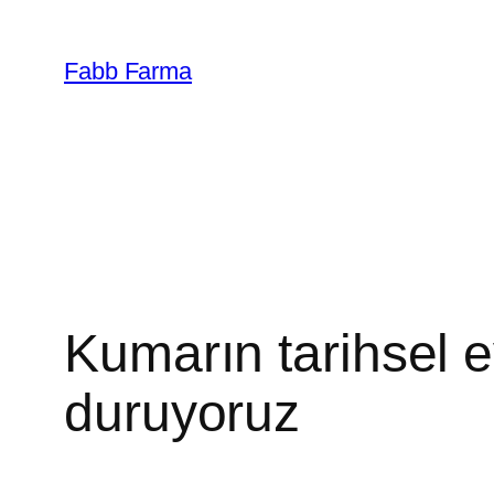
İçeriğe
geç
Fabb Farma
Kumarın tarihsel e
duruyoruz