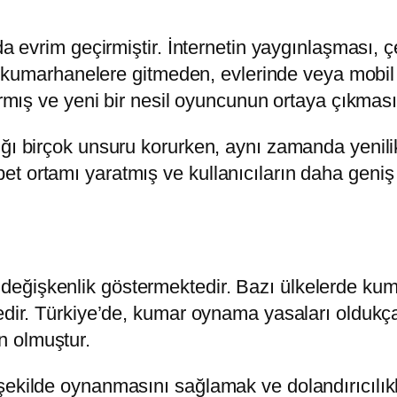
da evrim geçirmiştir. İnternetin yaygınlaşması, 
sel kumarhanelere gitmeden, evlerinde veya mobi
ırmış ve yeni bir nesil oyuncunun ortaya çıkması
ığı birçok unsuru korurken, aynı zamanda yenili
et ortamı yaratmış ve kullanıcıların daha geni
değişkenlik göstermektedir. Bazı ülkelerde ku
edir. Türkiye’de, kumar oynama yasaları oldukça
n olmuştur.
şekilde oynanmasını sağlamak ve dolandırıcılık