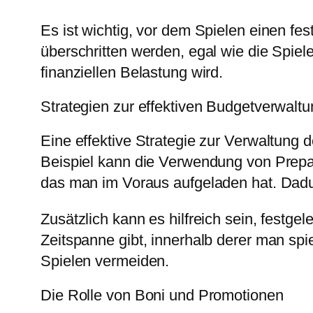
Es ist wichtig, vor dem Spielen einen fe
überschritten werden, egal wie die Spiele
finanziellen Belastung wird.
Strategien zur effektiven Budgetverwalt
Eine effektive Strategie zur Verwaltung
Beispiel kann die Verwendung von Prepai
das man im Voraus aufgeladen hat. Dadur
Zusätzlich kann es hilfreich sein, festge
Zeitspanne gibt, innerhalb derer man spi
Spielen vermeiden.
Die Rolle von Boni und Promotionen