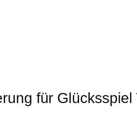
erung für Glücksspiel