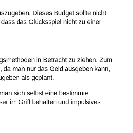
auszugeben. Dieses Budget sollte nicht
, dass das Glücksspiel nicht zu einer
ungsmethoden in Betracht zu ziehen. Zum
en, da man nur das Geld ausgeben kann,
ugeben als geplant.
m man sich selbst eine bestimmte
er im Griff behalten und impulsives