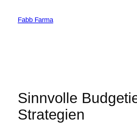
İçeriğe
geç
Fabb Farma
Sinnvolle Budgeti
Strategien