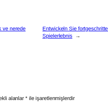
ık ve nerede
Entwickeln Sie fortgeschritte
Spielerlebnis
→
kli alanlar
*
ile işaretlenmişlerdir