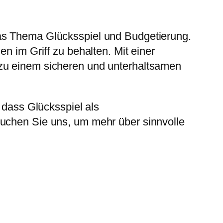
das Thema Glücksspiel und Budgetierung.
n im Griff zu behalten. Mit einer
 zu einem sicheren und unterhaltsamen
 dass Glücksspiel als
suchen Sie uns, um mehr über sinnvolle