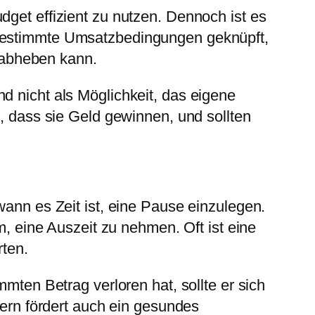
dget effizient zu nutzen. Dennoch ist es
 bestimmte Umsatzbedingungen geknüpft,
 abheben kann.
d nicht als Möglichkeit, das eigene
n, dass sie Geld gewinnen, und sollten
wann es Zeit ist, eine Pause einzulegen.
m, eine Auszeit zu nehmen. Oft ist eine
ten.
mmten Betrag verloren hat, sollte er sich
dern fördert auch ein gesundes